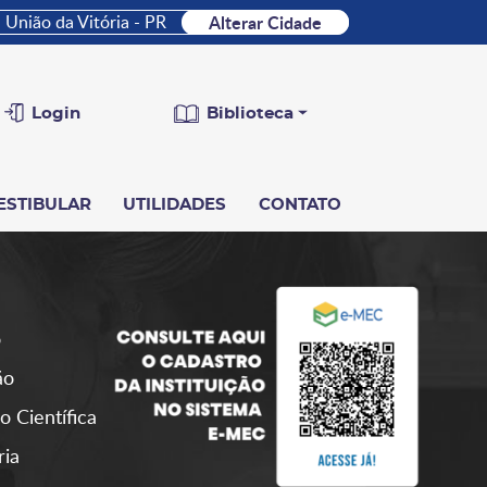
União da Vitória - PR
Alterar Cidade
Login
Biblioteca
ESTIBULAR
UTILIDADES
CONTATO
o
ão
o Científica
ria