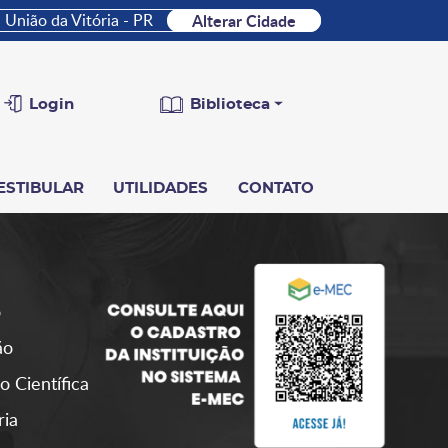
União da Vitória - PR
Alterar Cidade
Login
Biblioteca
ESTIBULAR
UTILIDADES
CONTATO
o
ão
o Científica
ria