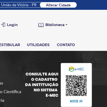
União da Vitória - PR
Alterar Cidade
Login
Biblioteca
ESTIBULAR
UTILIDADES
CONTATO
o
ão
o Científica
ria